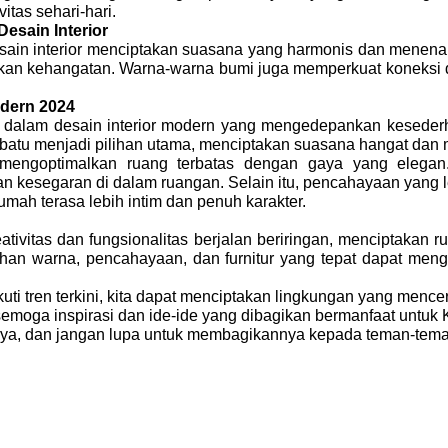
itas sehari-hari.
sain Interior
in interior menciptakan suasana yang harmonis dan menena
ikan kehangatan. Warna-warna bumi juga memperkuat koneksi 
odern 2024
 dalam desain interior modern yang mengedepankan keseder
n batu menjadi pilihan utama, menciptakan suasana hangat da
r, mengoptimalkan ruang terbatas dengan gaya yang eleg
kesegaran di dalam ruangan. Selain itu, pencahayaan yang l
mah terasa lebih intim dan penuh karakter.
eativitas dan fungsionalitas berjalan beriringan, menciptakan
lihan warna, pencahayaan, dan furnitur yang tepat dapat m
i tren terkini, kita dapat menciptakan lingkungan yang mence
, semoga inspirasi dan ide-ide yang dibagikan bermanfaat untuk
tnya, dan jangan lupa untuk membagikannya kepada teman-tema