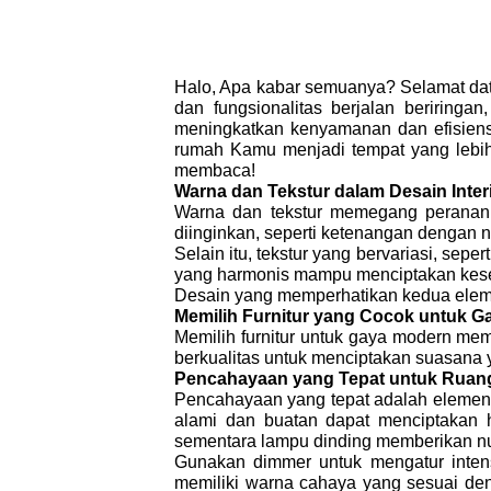
Halo, Apa kabar semuanya? Selamat datan
dan fungsionalitas berjalan beriring
meningkatkan kenyamanan dan efisiensi
rumah Kamu menjadi tempat yang lebih h
membaca!
Warna dan Tekstur dalam Desain Inter
Warna dan tekstur memegang peranan p
diinginkan, seperti ketenangan dengan 
Selain itu, tekstur yang bervariasi, se
yang harmonis mampu menciptakan kesei
Desain yang memperhatikan kedua elemen
Memilih Furnitur yang Cocok untuk 
Memilih furnitur untuk gaya modern mem
berkualitas untuk menciptakan suasana
Pencahayaan yang Tepat untuk Ruan
Pencahayaan yang tepat adalah elemen
alami dan buatan dapat menciptakan h
sementara lampu dinding memberikan n
Gunakan dimmer untuk mengatur intens
memiliki warna cahaya yang sesuai den