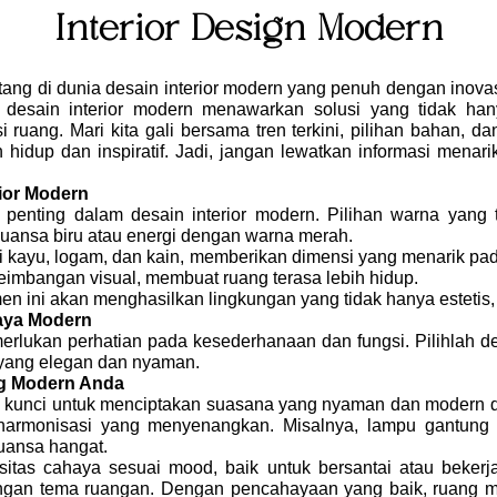
Interior Design Modern
g di dunia desain interior modern yang penuh dengan inovasi 
an, desain interior modern menawarkan solusi yang tidak ha
 ruang. Mari kita gali bersama tren terkini, pilihan bahan,
idup dan inspiratif. Jadi, jangan lewatkan informasi menarik
ior Modern
enting dalam desain interior modern. Pilihan warna yang
nuansa biru atau energi dengan warna merah.
perti kayu, logam, dan kain, memberikan dimensi yang menarik p
mbangan visual, membuat ruang terasa lebih hidup.
 ini akan menghasilkan lingkungan yang tidak hanya estetis, 
Gaya Modern
erlukan perhatian pada kesederhanaan dan fungsi. Pilihlah de
 yang elegan dan nyaman.
g Modern Anda
 kunci untuk menciptakan suasana yang nyaman dan modern d
armonisasi yang menyenangkan. Misalnya, lampu gantung ya
uansa hangat.
itas cahaya sesuai mood, baik untuk bersantai atau bekerja
gan tema ruangan. Dengan pencahayaan yang baik, ruang mod